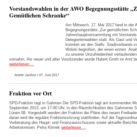
Vorstandswahlen in der AWO Begegnungsstätte „
Gemütlichen Schranke“
Am Mittwoch, 17. Mai 2017 fand in der
Begegnungsstätte „Zur gemütlichen Sch
Jahreshauptversammlung mit Vorstands
Delegiertenwahlen statt. Als Gast und 
konnten wir den Stellv. Stadtverbands-v
Wolski begrüßen, der einen ersten Anal
zu unserer Unzufriedenheit verlaufende
vornahm. Als neuer und alter Vorsitzender wurde Hubert Groth im Amt be
weiterlesen ...
Anette Janßen
• 07. Juni 2017
Fraktion vor Ort
SPD-Fraktion tagt in Gahmen Die SPD-Fraktion tagt am kommenden Mo
September 2013, um 17:00 Uhr, in den Räumlichkeiten des Gahmener
Lünen 08. Vorgestellt werden der Fraktion die Pläne des neuen Freibad
daran wird die reguläre Fraktionssitzung stattfinden. Auf der Tagesordnu
Vorberatung des Haupt- und Finanzausschusses sowie aktuelle Bericht
Arbeitskreisen. Petra Klimek
weiterlesen ...