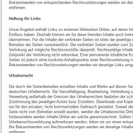
Bekanntwerden von entsprechenden Rechtsverletzungen werden wir die
entfernen.
Haftung für Links
Unser Angebot enthält Links zu externen Webseiten Dritter, auf deren Inh
Einfluss haben. Deshalb können wir für diese fremden Inhalte auch kei
übernehmen. Für die Inhalte der verlinkten Seiten ist stets der jeweilige 
Betreiber der Seiten verantwortlich. Die verlinkten Seiten wurden zum Ze
Verlinkung auf mögliche Rechtsverstöße überprüft. Rechtswidrige Inhal
Zeitpunkt der Verlinkung nicht erkennbar. Eine permanente inhaltliche Kon
Seiten ist jedoch ohne konkrete Anhaltspunkte einer Rechtsverletzung n
Bekanntwerden von Rechtsverletzungen werden wir derartige Links umg
Urheberrecht
Die durch die Seitenbetreiber erstellten Inhalte und Werke auf diesen Se
deutschen Urheberrecht. Die Vervielfältigung, Bearbeitung, Verbreitung u
Verwertung außerhalb der Grenzen des Urheberrechtes bedürfen der schr
Zustimmung des jeweiligen Autors bzw. Erstellers. Downloads und Kopie
nur für den privaten, nicht kommerziellen Gebrauch gestattet. Soweit die
Seite nicht vom Betreiber erstellt wurden, werden die Urheberrechte Drit
Insbesondere werden Inhalte Dritter als solche gekennzeichnet. Sollten 
Urheberrechtsverletzung aufmerksam werden, bitten wir um einen entsp
Bei Bekanntwerden von Rechtsverletzungen werden wir derartige Inhal
entfernen.